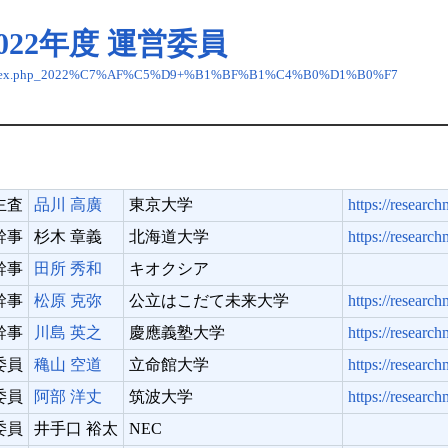
2022年度 運営委員
dex.php_2022%C7%AF%C5%D9+%B1%BF%B1%C4%B0%D1%B0%F7
主査
品川 高廣
東京大学
https://research
幹事
杉木 章義
北海道大学
https://researc
幹事
田所 秀和
キオクシア
幹事
松原 克弥
公立はこだて未来大学
https://researc
幹事
川島 英之
慶應義塾大学
https://researc
委員
穐山 空道
立命館大学
https://researc
委員
阿部 洋丈
筑波大学
https://resear
委員
井手口 裕太
NEC