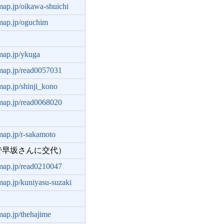
hmap.jp/oikawa-shuichi
hmap.jp/oguchim
hmap.jp/ykuga
hmap.jp/read0057031
hmap.jp/shinji_kono
hmap.jp/read0068020
hmap.jp/r-sakamoto
月で早坂さんに交代）
hmap.jp/read0210047
hmap.jp/kuniyasu-suzaki
hmap.jp/thehajime