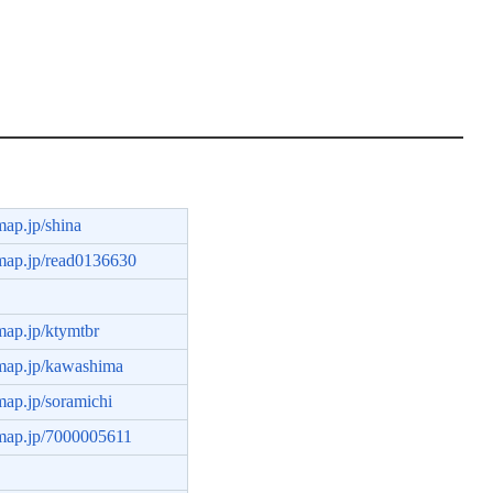
map.jp/shina
hmap.jp/read0136630
hmap.jp/ktymtbr
hmap.jp/kawashima
hmap.jp/soramichi
chmap.jp/7000005611