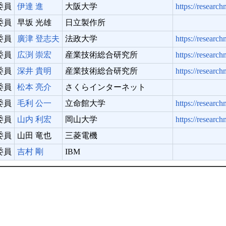
委員
伊達 進
大阪大学
https://researc
委員
早坂 光雄
日立製作所
委員
廣津 登志夫
法政大学
https://research
委員
広渕 崇宏
産業技術総合研究所
https://research
委員
深井 貴明
産業技術総合研究所
https://researc
委員
松本 亮介
さくらインターネット
委員
毛利 公一
立命館大学
https://researc
委員
山内 利宏
岡山大学
https://researc
委員
山田 竜也
三菱電機
委員
吉村 剛
IBM