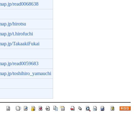
hmap.jp/read0068638
map.jp/hirotsu
map.jp/t.hirofuchi
hmap.jp/TakaakiFukai
hmap.jp/read0059683
hmap.jp/toshihiro_yamauchi