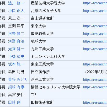
委員
追川 修一
産業技術大学院大学
https://researc
委員
小口 正人
お茶の水女子大学
https://researc
委員
尾上 浩一
富士通研究所
委員
空閑 洋平
東京大学
https://researc
委員
河野 健二
慶應義塾大学
https://researc
委員
河野 真治
琉球大学
https://researc
委員
光来 健一
九州工業大学
https://researc
委員
小柴 篤史
ミュンヘン工科大学
委員
坂本 龍一
東京工業大学
https://researc
委員
島田 明男
日立製作所
（2022年8
委員
菅谷 みどり
芝浦工業大学
https://researc
委員
須崎 有康
情報セキュリティ大学院大学
https://researc
委員
高宮 安仁
TIS
委員
田崎 創
IIJ技術研究所
https://researc