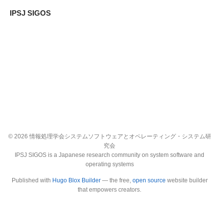
IPSJ SIGOS
© 2026 情報処理学会システムソフトウェアとオペレーティング・システム研
究会
IPSJ SIGOS is a Japanese research community on system software and
operating systems
Published with
Hugo Blox Builder
— the free,
open source
website builder
that empowers creators.