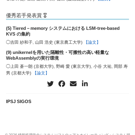
優秀若手発表賞 🎖️
(5) Tiered－memory システムにおける LSM-tree-based
KVS の集約
◯吉田 紗和子, 山田 浩史 (東京農工大学)
【論文】
(9) unikernelを用いた隔離性・可搬性の高い軽量な
WebAssemblyの実行環境
◯上田 蒼一朗 (京都大学), 野崎 愛 (東京大学), 小谷 大祐, 岡部 寿
男 (京都大学)
【論文】
IPSJ SIGOS
© 2026 情報処理学会システムソフトウェアとオペレーティング・システム研